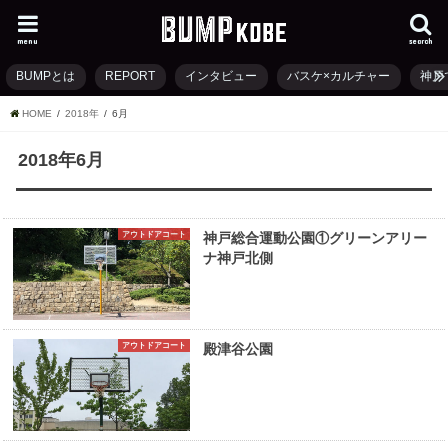
menu
search
BUMPとは
REPORT
インタビュー
バスケ×カルチャー
神戸
HOME
2018年
6月
2018年6月
アウトドアコート
神戸総合運動公園①グリーンアリー
ナ神戸北側
アウトドアコート
殿津谷公園