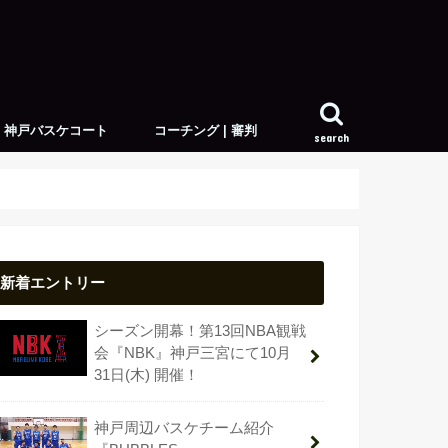
神戸バスケコート
コーチング | 審判
search
アウトドアコート
インドアコート
スキルトレーナー
新着エントリー
シーズン開幕！第13回NBA観戦
会『NBK』神戸三宮にて10月
31日(木) 開催！
神戸周辺バスケチーム紹介