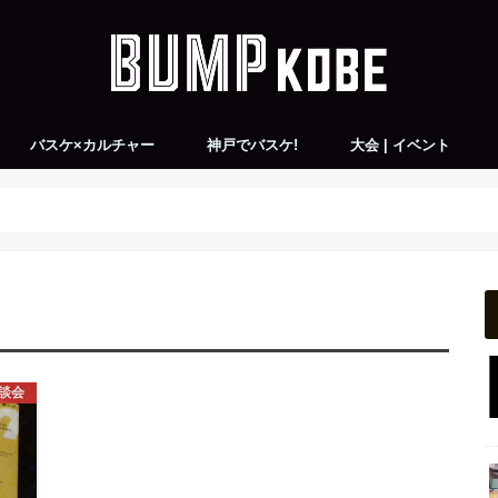
バスケ×カルチャー
神戸でバスケ!
大会 | イベント
チーム紹介
all
神戸×バスケ×アート
神戸×バスケ×音楽
神戸×バスケ×映画
神戸×バスケ×ファッション
KONBASレポート
バスケ練習会＆ピックアップゲーム
バスケ大会情報
バスケ観戦会
談会