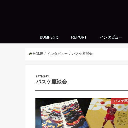
BUMPとは
REPORT
インタビュー
神戸周辺のバスケ
キーパーソン
トッププレイヤー
Life with Basketb
バスケ座談会
HOME
インタビュー
バスケ座談会
CATEGORY
バスケ座談会
バスケ座