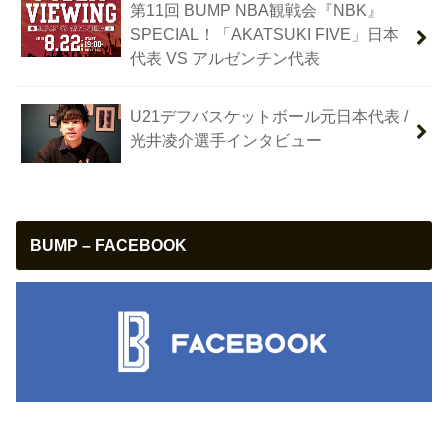
第11回 BUMP NBA観戦会『NBK』
SPECIAL！「AKATSUKI FIVE」日本
代表 VS アルゼンチン代表
U21デフバスケットボール元日本代表 /
光井凌介選手インタビュー
BUMP – FACEBOOK