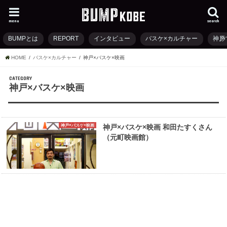
menu
search
BUMPとは
REPORT
インタビュー
バスケ×カルチャー
神戸
HOME
バスケ×カルチャー
神戸×バスケ×映画
CATEGORY
神戸×バスケ×映画
神戸×バスケ×映画
神戸×バスケ×映画 和田たすくさん
（元町映画館）