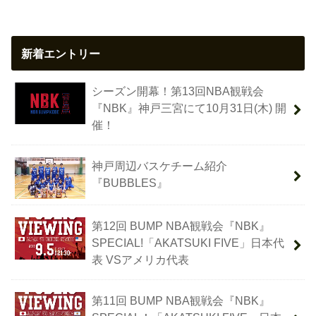
新着エントリー
シーズン開幕！第13回NBA観戦会
『NBK』神戸三宮にて10月31日(木) 開
催！
神戸周辺バスケチーム紹介
『BUBBLES』
第12回 BUMP NBA観戦会『NBK』
SPECIAL!「AKATSUKI FIVE」日本代
表 VSアメリカ代表
第11回 BUMP NBA観戦会『NBK』