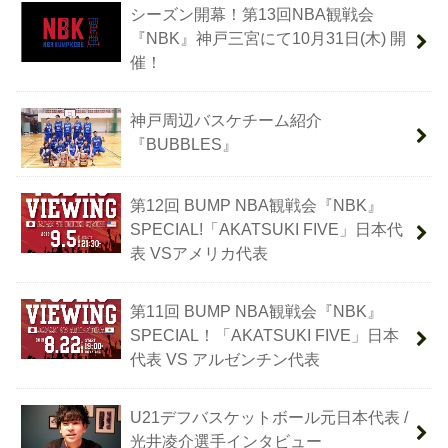
シーズン開幕！第13回NBA観戦会
『NBK』神戸三宮にて10月31日(木) 開
催！
神戸周辺バスケチーム紹介
『BUBBLES』
第12回 BUMP NBA観戦会『NBK』
SPECIAL!「AKATSUKI FIVE」日本代
表 VSアメリカ代表
第11回 BUMP NBA観戦会『NBK』
SPECIAL！「AKATSUKI FIVE」日本
代表 VS アルゼンチン代表
U21デフバスケットボール元日本代表 /
光井凌介選手インタビュー