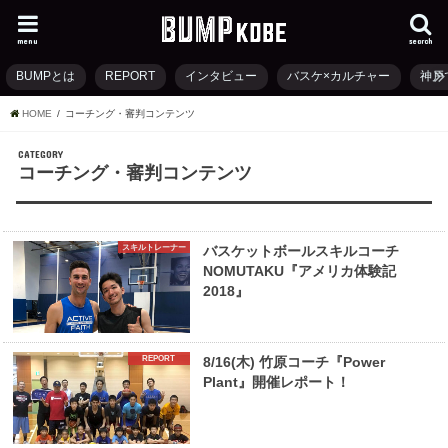
menu
search
BUMPとは
REPORT
インタビュー
バスケ×カルチャー
神戸
HOME
コーチング・審判コンテンツ
CATEGORY
コーチング・審判コンテンツ
スキルトレーナー
バスケットボールスキルコーチ
NOMUTAKU『アメリカ体験記
2018』
REPORT
8/16(木) 竹原コーチ『Power
Plant』開催レポート！