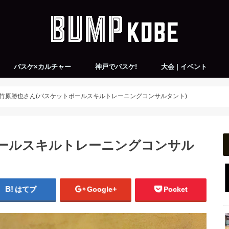
バスケ×カルチャー
神戸でバスケ!
大会 | イベント
チーム紹介
all
神戸×バスケ×アート
神戸×バスケ×音楽
神戸×バスケ×映画
神戸×バスケ×ファッション
KONBASレポート
バスケ練習会＆ピックアップゲーム
バスケ大会情報
バスケ観戦会
竹原勝也さん(バスケットボールスキルトレーニングコンサルタント)
ボールスキルトレーニングコンサル
はてブ
Google+
Pocket