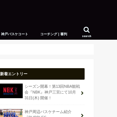
神戸バスケコート
コーチング | 審判
search
アウトドアコート
インドアコート
スキルトレーナー
新着エントリー
シーズン開幕！第13回NBA観戦
会『NBK』神戸三宮にて10月
31日(木) 開催！
神戸周辺バスケチーム紹介