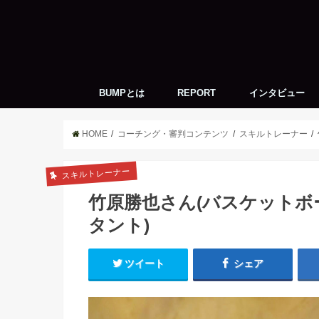
BUMPとは
REPORT
インタビュー
神戸周辺のバスケ
キーパーソン
トッププレイヤー
Life with Basketb
バスケ座談会
HOME
コーチング・審判コンテンツ
スキルトレーナー
スキルトレーナー
竹原勝也さん(バスケット
タント)
ツイート
シェア