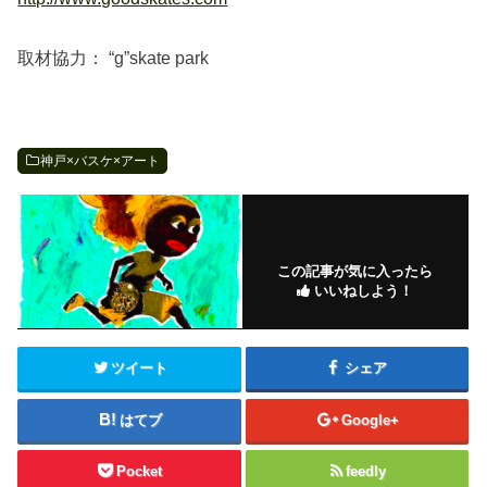
取材協力： “g”skate park
神戸×バスケ×アート
この記事が気に入ったら
いいねしよう！
ツイート
シェア
はてブ
Google+
Pocket
feedly