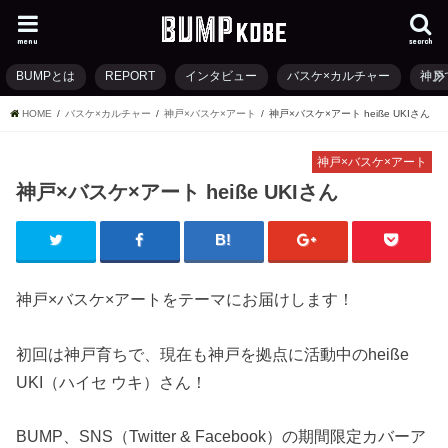
menu
search
BUMPとは
REPORT
インタビュー
バスケ×カルチャー
神戸
HOME
バスケ×カルチャー
神戸×バスケ×アート
神戸×バスケ×アート heiße UKIさん
神戸×バスケ×アート
神戸×バスケ×アート heiße UKIさん
神戸×バスケ×アートをテーマにお届けします！
初回は神戸育ちで、現在も神戸を拠点に活動中のheiße
UKI（ハイセ ウキ）さん！
BUMP、SNS（Twitter & Facebook）の期間限定カバーア