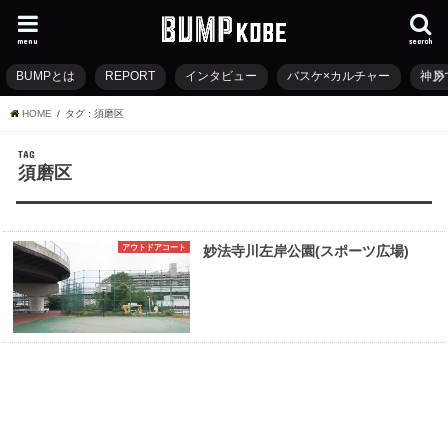
menu
search
BUMPとは
REPORT
インタビュー
バスケ×カルチャー
神戸
HOME
タグ : 須磨区
TAG
須磨区
アウトドアコート
妙法寺川左岸公園(スポーツ広場)