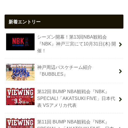
新着エントリー
シーズン開幕！第13回NBA観戦会
『NBK』神戸三宮にて10月31日(木) 開
催！
神戸周辺バスケチーム紹介
『BUBBLES』
第12回 BUMP NBA観戦会『NBK』
SPECIAL!「AKATSUKI FIVE」日本代
表 VSアメリカ代表
第11回 BUMP NBA観戦会『NBK』