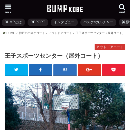
menu
search
BUMPとは
REPORT
インタビュー
バスケ×カルチャー
神戸
HOME
神戸のバスケコート
アウトドアコート
王子スポーツセンター（屋外コート）
アウトドアコート
王子スポーツセンター（屋外コート）