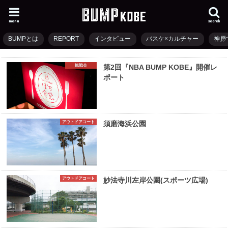
menu
search
BUMPとは
REPORT
インタビュー
バスケ×カルチャー
神戸
観戦会
第2回『NBA BUMP KOBE』開催レ
ポート
アウトドアコート
須磨海浜公園
アウトドアコート
妙法寺川左岸公園(スポーツ広場)