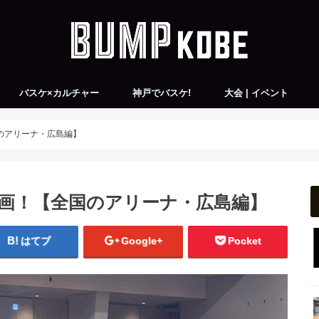
バスケ×カルチャー
神戸でバスケ!
大会 | イベント
チーム紹介
all
神戸×バスケ×アート
神戸×バスケ×音楽
神戸×バスケ×映画
神戸×バスケ×ファッション
KONBASレポート
バスケ練習会＆ピックアップゲーム
バスケ大会情報
バスケ観戦会
のアリーナ・広島編】
企画！【全国のアリーナ・広島編】
はてブ
Google+
Pocket