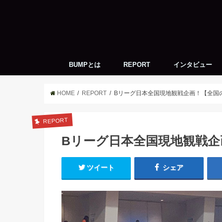
BUMPとは
REPORT
インタビュー
神戸周辺のバスケ
キーパーソン
トッププレイヤー
Life with Basketb
バスケ座談会
HOME
REPORT
Bリーグ日本全国現地観戦企画！【全国
REPORT
Bリーグ日本全国現地観戦
ツイート
シェア