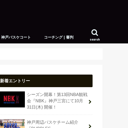
神戸バスケコート
コーチング | 審判
search
アウトドアコート
インドアコート
スキルトレーナー
新着エントリー
シーズン開幕！第13回NBA観戦
会『NBK』神戸三宮にて10月
31日(木) 開催！
神戸周辺バスケチーム紹介