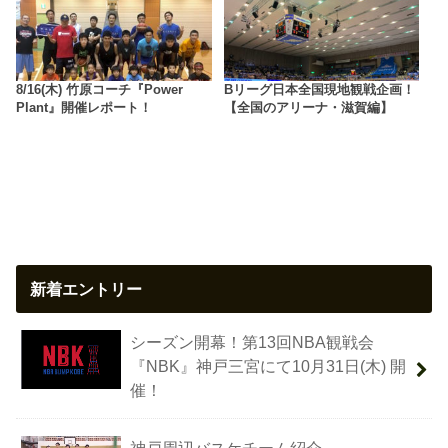
8/16(木) 竹原コーチ『Power
Bリーグ日本全国現地観戦企画！
Plant』開催レポート！
【全国のアリーナ・滋賀編】
新着エントリー
シーズン開幕！第13回NBA観戦会
『NBK』神戸三宮にて10月31日(木) 開
催！
神戸周辺バスケチーム紹介