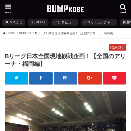
menu
search
BUMPとは
REPORT
インタビュー
バスケ×カルチャー
神戸
HOME
REPORT
Bリーグ日本全国現地観戦企画！【全国のアリーナ・福岡編】
REPORT
Bリーグ日本全国現地観戦企画！【全国のアリ
ーナ・福岡編】